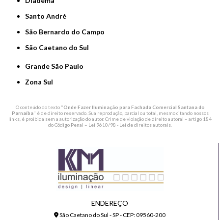
Diadema
Santo André
São Bernardo do Campo
São Caetano do Sul
Grande São Paulo
Zona Sul
O conteúdo do texto "
Onde Fazer Iluminação para Fachada Comercial Santana do
Parnaíba
" é de direito reservado. Sua reprodução, parcial ou total, mesmo citando nossos
links, é proibida sem a autorização do autor. Crime de violação de direito autoral – artigo 184
do Código Penal –
Lei 9610/98 - Lei de direitos autorais
.
ENDEREÇO
São Caetano do Sul - SP - CEP: 09560-200