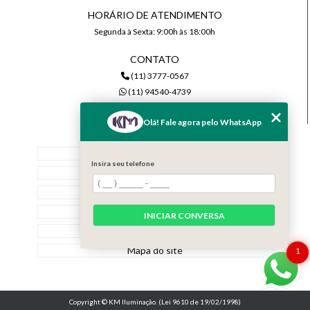
HORÁRIO DE ATENDIMENTO
Segunda à Sexta: 9:00h às 18:00h
CONTATO
(11) 3777-0567
(11) 94540-4739
comercial@kmiluminacao.com.br
Olá! Fale agora pelo WhatsApp
MENU
Home
Insira seu telefone
Quem Somos
Serviços
Contato
INICIAR CONVERSA
Categorias
Mapa do site
1
Copyright © KM Iluminação. (Lei 9610 de 19/02/1998)