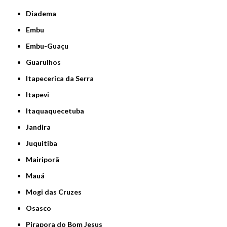
Diadema
Embu
Embu-Guaçu
Guarulhos
Itapecerica da Serra
Itapevi
Itaquaquecetuba
Jandira
Juquitiba
Mairiporã
Mauá
Mogi das Cruzes
Osasco
Pirapora do Bom Jesus