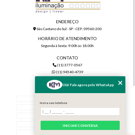
ENDEREÇO
São Caetano do Sul - SP - CEP: 09560-200
HORÁRIO DE ATENDIMENTO
Segunda à Sexta: 9:00h às 18:00h
CONTATO
(11) 3777-0567
(11) 94540-4739
comercial@kmiluminacao.com.br
Olá! Fale agora pelo WhatsApp
MENU
Home
Insira seu telefone
Quem Somos
Serviços
Contato
INICIAR CONVERSA
Categorias