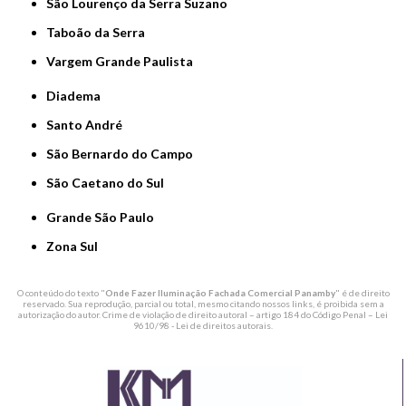
São Lourenço da Serra Suzano
Taboão da Serra
Vargem Grande Paulista
Diadema
Santo André
São Bernardo do Campo
São Caetano do Sul
Grande São Paulo
Zona Sul
O conteúdo do texto "
Onde Fazer Iluminação Fachada Comercial Panamby
" é de direito
reservado. Sua reprodução, parcial ou total, mesmo citando nossos links, é proibida sem a
autorização do autor. Crime de violação de direito autoral – artigo 184 do Código Penal –
Lei
9610/98 - Lei de direitos autorais
.