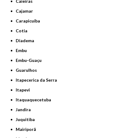
Caieiras
Cajamar
Carapicuíba
Cotia
Diadema
Embu
Embu-Guaçu
Guarulhos
Itapecerica da Serra
Itapevi
Itaquaquecetuba
Jandira
Juquitiba
Mairiporã