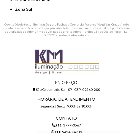
Zona Sul
O conteúdo do texto "
Iluminação para Fachada Comercial Valores Mogi das Cruzes
" é de
direito reservado. Sua reprodução, parcial ou total, mesmo citando nossos links, é proibida sem
a autorização do autor. Crime de violação de direito autoral – artigo 184 do Código Penal –
Lei
9610/98 - Lei de direitos autorais
.
ENDEREÇO
São Caetano do Sul - SP - CEP: 09560-200
HORÁRIO DE ATENDIMENTO
Segunda à Sexta: 9:00h às 18:00h
CONTATO
(11) 3777-0567
(11) 94540-4739