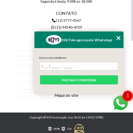
Segunda à Sexta: 9:00h às 18:00h
CONTATO
(11) 3777-0567
(11) 94540-4739
comercial@kmiluminacao.com.br
Olá! Fale agora pelo WhatsApp
MENU
Home
Insira seu telefone
Quem Somos
Serviços
Contato
INICIAR CONVERSA
Categorias
Mapa do site
1
Copyright © KM Iluminação. (Lei 9610 de 19/02/1998)
HTML
CSS