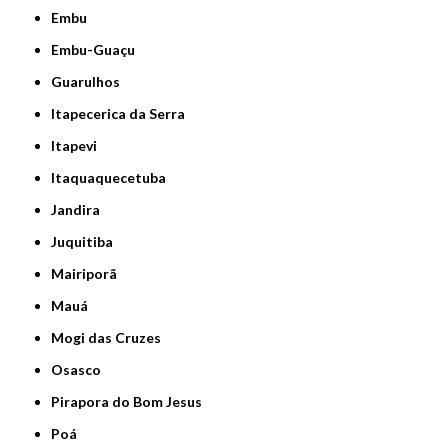
Embu
Embu-Guaçu
Guarulhos
Itapecerica da Serra
Itapevi
Itaquaquecetuba
Jandira
Juquitiba
Mairiporã
Mauá
Mogi das Cruzes
Osasco
Pirapora do Bom Jesus
Poá