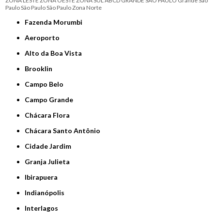
ZONA LESTE
ZONA OESTE
ZONA SUL
ABCD
GRANDE SÃO PAULO
Grande São
Paulo
São Paulo
São Paulo
Zona Norte
Fazenda Morumbi
Aeroporto
Alto da Boa Vista
Brooklin
Campo Belo
Campo Grande
Chácara Flora
Chácara Santo Antônio
Cidade Jardim
Granja Julieta
Ibirapuera
Indianópolis
Interlagos