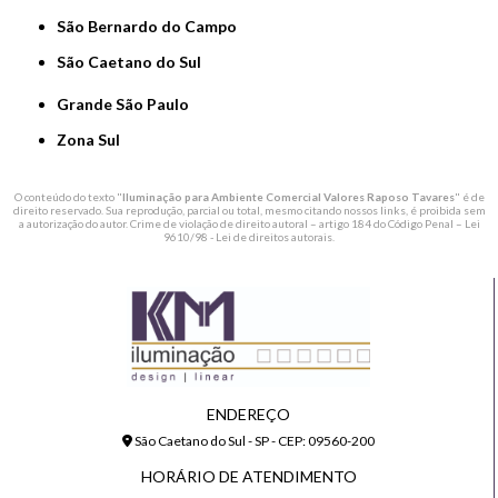
São Bernardo do Campo
São Caetano do Sul
Grande São Paulo
Zona Sul
O conteúdo do texto "
Iluminação para Ambiente Comercial Valores Raposo Tavares
" é de
direito reservado. Sua reprodução, parcial ou total, mesmo citando nossos links, é proibida sem
a autorização do autor. Crime de violação de direito autoral – artigo 184 do Código Penal –
Lei
9610/98 - Lei de direitos autorais
.
ENDEREÇO
São Caetano do Sul - SP - CEP: 09560-200
HORÁRIO DE ATENDIMENTO