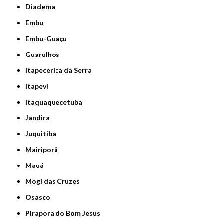
Diadema
Embu
Embu-Guaçu
Guarulhos
Itapecerica da Serra
Itapevi
Itaquaquecetuba
Jandira
Juquitiba
Mairiporã
Mauá
Mogi das Cruzes
Osasco
Pirapora do Bom Jesus