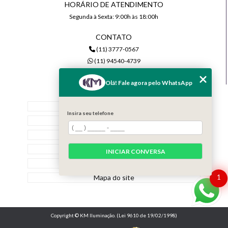
HORÁRIO DE ATENDIMENTO
Segunda à Sexta: 9:00h às 18:00h
CONTATO
(11) 3777-0567
(11) 94540-4739
comercial@kmiluminacao.com.br
Olá! Fale agora pelo WhatsApp
MENU
Home
Insira seu telefone
Quem Somos
Serviços
Contato
INICIAR CONVERSA
Categorias
Mapa do site
1
Copyright © KM Iluminação. (Lei 9610 de 19/02/1998)