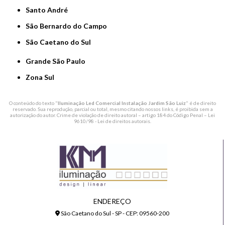
Santo André
São Bernardo do Campo
São Caetano do Sul
Grande São Paulo
Zona Sul
O conteúdo do texto "
Iluminação Led Comercial Instalação Jardim São Luiz
" é de direito
reservado. Sua reprodução, parcial ou total, mesmo citando nossos links, é proibida sem a
autorização do autor. Crime de violação de direito autoral – artigo 184 do Código Penal –
Lei
9610/98 - Lei de direitos autorais
.
ENDEREÇO
São Caetano do Sul - SP - CEP: 09560-200