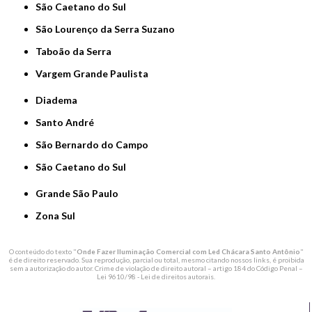
São Caetano do Sul
São Lourenço da Serra Suzano
Taboão da Serra
Vargem Grande Paulista
Diadema
Santo André
São Bernardo do Campo
São Caetano do Sul
Grande São Paulo
Zona Sul
O conteúdo do texto "
Onde Fazer Iluminação Comercial com Led Chácara Santo Antônio
"
é de direito reservado. Sua reprodução, parcial ou total, mesmo citando nossos links, é proibida
sem a autorização do autor. Crime de violação de direito autoral – artigo 184 do Código Penal –
Lei 9610/98 - Lei de direitos autorais
.