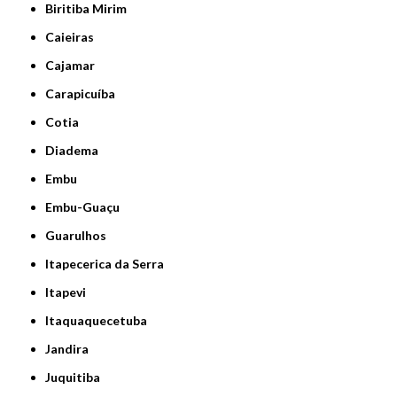
Biritiba Mirim
Caieiras
Cajamar
Carapicuíba
Cotia
Diadema
Embu
Embu-Guaçu
Guarulhos
Itapecerica da Serra
Itapevi
Itaquaquecetuba
Jandira
Juquitiba