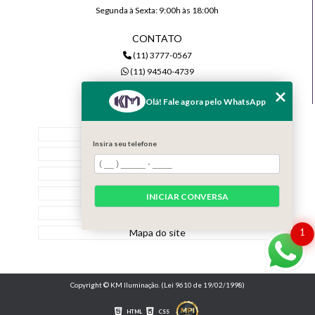
Segunda à Sexta: 9:00h às 18:00h
CONTATO
(11) 3777-0567
(11) 94540-4739
comercial@kmiluminacao.com.br
Olá! Fale agora pelo WhatsApp
MENU
Home
Insira seu telefone
Quem Somos
Serviços
Contato
INICIAR CONVERSA
Categorias
Mapa do site
1
Copyright © KM Iluminação. (Lei 9610 de 19/02/1998)
HTML
CSS