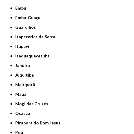
Embu
Embu-Guaçu
Guarulhos
Itapecerica da Serra
Itapevi
Itaquaquecetuba
Jandira
Juquitiba
Mairiporã
Mauá
Mogi das Cruzes
Osasco
Pirapora do Bom Jesus
Poá