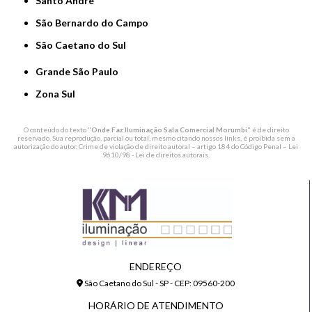
Santo André
São Bernardo do Campo
São Caetano do Sul
Grande São Paulo
Zona Sul
O conteúdo do texto "
Onde Faz Iluminação Sala Comercial Morumbi
" é de direito
reservado. Sua reprodução, parcial ou total, mesmo citando nossos links, é proibida sem a
autorização do autor. Crime de violação de direito autoral – artigo 184 do Código Penal –
Lei
9610/98 - Lei de direitos autorais
.
ENDEREÇO
São Caetano do Sul - SP - CEP: 09560-200
HORÁRIO DE ATENDIMENTO