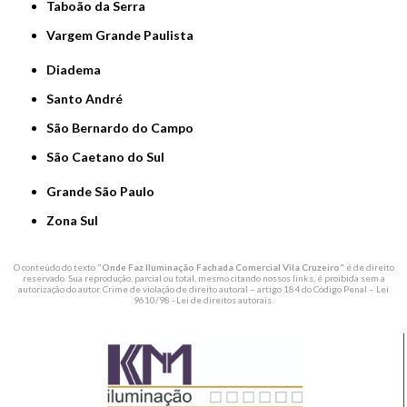
Taboão da Serra
Vargem Grande Paulista
Diadema
Santo André
São Bernardo do Campo
São Caetano do Sul
Grande São Paulo
Zona Sul
O conteúdo do texto "
Onde Faz Iluminação Fachada Comercial Vila Cruzeiro
" é de direito
reservado. Sua reprodução, parcial ou total, mesmo citando nossos links, é proibida sem a
autorização do autor. Crime de violação de direito autoral – artigo 184 do Código Penal –
Lei
9610/98 - Lei de direitos autorais
.