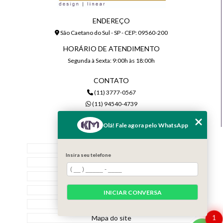
ENDEREÇO
São Caetano do Sul - SP - CEP: 09560-200
HORÁRIO DE ATENDIMENTO
Segunda à Sexta: 9:00h às 18:00h
CONTATO
(11) 3777-0567
(11) 94540-4739
comercial@kmiluminacao.com.br
Olá! Fale agora pelo WhatsApp
MENU
Home
Insira seu telefone
Quem Somos
Serviços
Contato
INICIAR CONVERSA
Categorias
Mapa do site
1