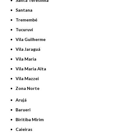
Santa Teresinha
Santana
Tremembé
Tucuruvi
Vila Guilherme
Vila Jaraguá
Vila Maria
Vila Maria Alta
Vila Mazzei
Zona Norte
Arujá
Barueri
Biritiba Mirim
Caieiras