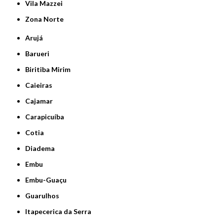
Vila Mazzei
Zona Norte
Arujá
Barueri
Biritiba Mirim
Caieiras
Cajamar
Carapicuíba
Cotia
Diadema
Embu
Embu-Guaçu
Guarulhos
Itapecerica da Serra