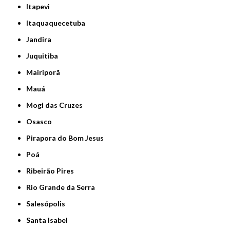
Itapevi
Itaquaquecetuba
Jandira
Juquitiba
Mairiporã
Mauá
Mogi das Cruzes
Osasco
Pirapora do Bom Jesus
Poá
Ribeirão Pires
Rio Grande da Serra
Salesópolis
Santa Isabel