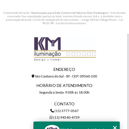
O conteúdo do texto "
Iluminação para Sala Comercial Valores São Domingos
" é de direito
reservado. Sua reprodução, parcial ou total, mesmo citando nossos links, é proibida sem a
autorização do autor. Crime de violação de direito autoral – artigo 184 do Código Penal –
Lei
9610/98 - Lei de direitos autorais
.
ENDEREÇO
São Caetano do Sul - SP - CEP: 09560-200
HORÁRIO DE ATENDIMENTO
Segunda à Sexta: 9:00h às 18:00h
CONTATO
(11) 3777-0567
(11) 94540-4739
comercial@kmiluminacao.com.br