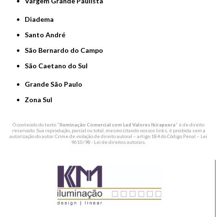
Vargem Grande Paulista
Diadema
Santo André
São Bernardo do Campo
São Caetano do Sul
Grande São Paulo
Zona Sul
O conteúdo do texto "
Iluminação Comercial com Led Valores Ibirapuera
" é de direito
reservado. Sua reprodução, parcial ou total, mesmo citando nossos links, é proibida sem a
autorização do autor. Crime de violação de direito autoral – artigo 184 do Código Penal –
Lei
9610/98 - Lei de direitos autorais
.