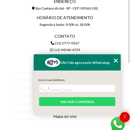
ENDEREÇO
São Caetano do Sul - SP - CEP: 09560-200
HORÁRIO DE ATENDIMENTO
Segunda à Sexta: 9:00h às 18:00h
CONTATO
(11) 3777-0567
(11) 94540-4739
comercial@kmiluminacao.com.br
Olá! Fale agora pelo WhatsApp
MENU
Home
Insira seu telefone
Quem Somos
Serviços
Contato
INICIAR CONVERSA
Categorias
Mapa do site
1