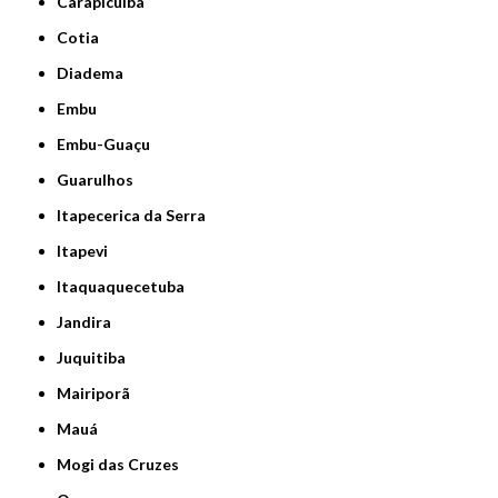
Carapicuíba
Cotia
Diadema
Embu
Embu-Guaçu
Guarulhos
Itapecerica da Serra
Itapevi
Itaquaquecetuba
Jandira
Juquitiba
Mairiporã
Mauá
Mogi das Cruzes