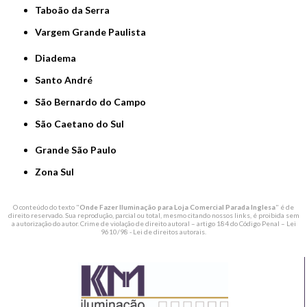
Taboão da Serra
Vargem Grande Paulista
Diadema
Santo André
São Bernardo do Campo
São Caetano do Sul
Grande São Paulo
Zona Sul
O conteúdo do texto "
Onde Fazer Iluminação para Loja Comercial Parada Inglesa
" é de
direito reservado. Sua reprodução, parcial ou total, mesmo citando nossos links, é proibida sem
a autorização do autor. Crime de violação de direito autoral – artigo 184 do Código Penal –
Lei
9610/98 - Lei de direitos autorais
.