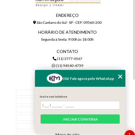
ENDEREÇO
São Caetano do Sul - SP - CEP: 09560-200
HORÁRIO DE ATENDIMENTO
Segunda à Sexta: 9:00h às 18:00h
CONTATO
(11) 3777-0567
(11) 94540-4739
comercial@kmiluminacao.com.br
Olá! Fale agora pelo WhatsApp
MENU
Home
Insira seu telefone
Quem Somos
Serviços
Contato
INICIAR CONVERSA
Categorias
Mapa do site
1