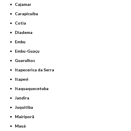
Cajamar
Carapicuíba
Cotia
Diadema
Embu
Embu-Guaçu
Guarulhos
Itapecerica da Serra
Itapevi
Itaquaquecetuba
Jandira
Juquitiba
Mairiporã
Mauá