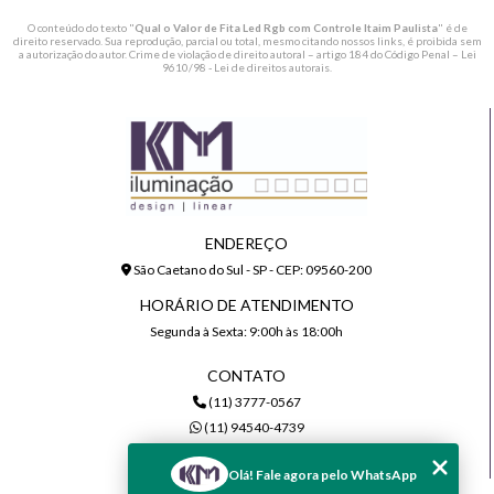
O conteúdo do texto "
Qual o Valor de Fita Led Rgb com Controle Itaim Paulista
" é de
direito reservado. Sua reprodução, parcial ou total, mesmo citando nossos links, é proibida sem
a autorização do autor. Crime de violação de direito autoral – artigo 184 do Código Penal –
Lei
9610/98 - Lei de direitos autorais
.
ENDEREÇO
São Caetano do Sul - SP - CEP: 09560-200
HORÁRIO DE ATENDIMENTO
Segunda à Sexta: 9:00h às 18:00h
CONTATO
(11) 3777-0567
(11) 94540-4739
comercial@kmiluminacao.com.br
Olá! Fale agora pelo WhatsApp