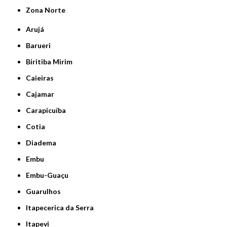
Zona Norte
Arujá
Barueri
Biritiba Mirim
Caieiras
Cajamar
Carapicuíba
Cotia
Diadema
Embu
Embu-Guaçu
Guarulhos
Itapecerica da Serra
Itapevi