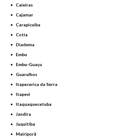
Caieiras
Cajamar
Carapicuíba
Cotia
Diadema
Embu
Embu-Guaçu
Guarulhos
Itapecerica da Serra
Itapevi
Itaquaquecetuba
Jandira
Juquitiba
Mairiporã