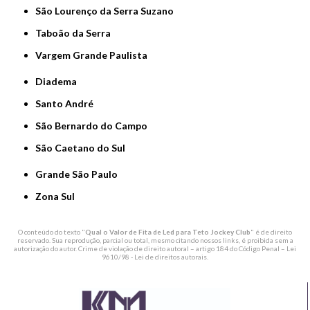
São Lourenço da Serra Suzano
Taboão da Serra
Vargem Grande Paulista
Diadema
Santo André
São Bernardo do Campo
São Caetano do Sul
Grande São Paulo
Zona Sul
O conteúdo do texto "
Qual o Valor de Fita de Led para Teto Jockey Club
" é de direito
reservado. Sua reprodução, parcial ou total, mesmo citando nossos links, é proibida sem a
autorização do autor. Crime de violação de direito autoral – artigo 184 do Código Penal –
Lei
9610/98 - Lei de direitos autorais
.