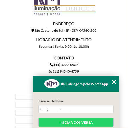
ENDEREÇO
São Caetano do Sul - SP - CEP: 09560-200
HORÁRIO DE ATENDIMENTO
Segunda à Sexta: 9:00h às 18:00h
CONTATO
(11) 3777-0567
(11) 94540-4739
comercial@kmiluminacao.com.br
Olá! Fale agora pelo WhatsApp
MENU
Home
Insira seu telefone
Quem Somos
Serviços
Contato
INICIAR CONVERSA