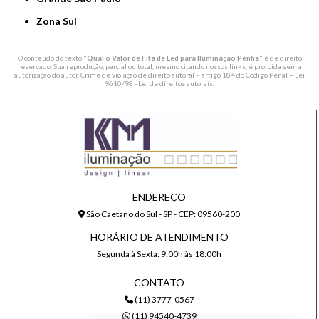
Zona Sul
O conteúdo do texto "
Qual o Valor de Fita de Led para Iluminação Penha
" é de direito
reservado. Sua reprodução, parcial ou total, mesmo citando nossos links, é proibida sem a
autorização do autor. Crime de violação de direito autoral – artigo 184 do Código Penal –
Lei
9610/98 - Lei de direitos autorais
.
ENDEREÇO
São Caetano do Sul - SP - CEP: 09560-200
HORÁRIO DE ATENDIMENTO
Segunda à Sexta: 9:00h às 18:00h
CONTATO
(11) 3777-0567
(11) 94540-4739