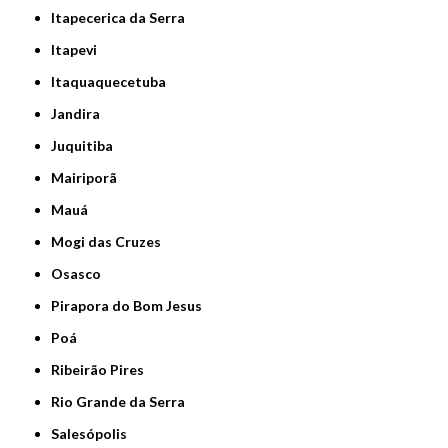
Itapecerica da Serra
Itapevi
Itaquaquecetuba
Jandira
Juquitiba
Mairiporã
Mauá
Mogi das Cruzes
Osasco
Pirapora do Bom Jesus
Poá
Ribeirão Pires
Rio Grande da Serra
Salesópolis