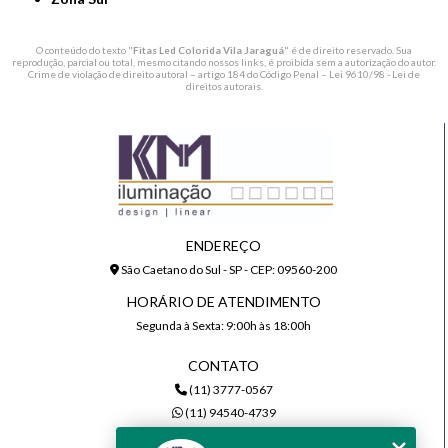
O conteúdo do texto "
Fitas Led Colorida Vila Jaraguá
" é de direito reservado. Sua
reprodução, parcial ou total, mesmo citando nossos links, é proibida sem a autorização do autor.
Crime de violação de direito autoral – artigo 184 do Código Penal –
Lei 9610/98 - Lei de
direitos autorais
.
ENDEREÇO
São Caetano do Sul - SP - CEP: 09560-200
HORÁRIO DE ATENDIMENTO
Segunda à Sexta: 9:00h às 18:00h
CONTATO
(11) 3777-0567
(11) 94540-4739
comercial@kmiluminacao.com.br