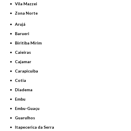
Vila Mazzei
Zona Norte
Arujá
Barueri
Biritiba Mirim
Caieiras
Cajamar
Carapicuíba
Cotia
Diadema
Embu
Embu-Guaçu
Guarulhos
Itapecerica da Serra