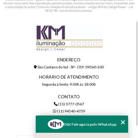
direito reservado. Sua reprodução, parcial ou total, mesmo citando nossos links, é proibida sem
a autorização do autor. Crime de violação de direito autoral – artigo 184 do Código Penal –
Lei
9610/98 - Lei de direitos autorais
.
ENDEREÇO
São Caetano do Sul - SP - CEP: 09560-200
HORÁRIO DE ATENDIMENTO
Segunda à Sexta: 9:00h às 18:00h
CONTATO
(11) 3777-0567
(11) 94540-4739
comercial@kmiluminacao.com.br
Olá! Fale agora pelo WhatsApp
MENU