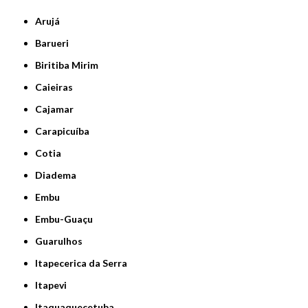
Arujá
Barueri
Biritiba Mirim
Caieiras
Cajamar
Carapicuíba
Cotia
Diadema
Embu
Embu-Guaçu
Guarulhos
Itapecerica da Serra
Itapevi
Itaquaquecetuba