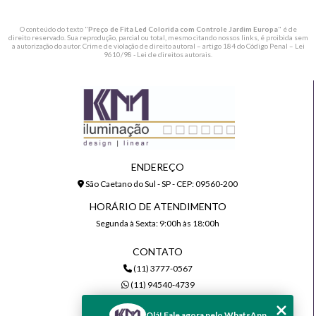
O conteúdo do texto "
Preço de Fita Led Colorida com Controle Jardim Europa
" é de
direito reservado. Sua reprodução, parcial ou total, mesmo citando nossos links, é proibida sem
a autorização do autor. Crime de violação de direito autoral – artigo 184 do Código Penal –
Lei
9610/98 - Lei de direitos autorais
.
ENDEREÇO
São Caetano do Sul - SP - CEP: 09560-200
HORÁRIO DE ATENDIMENTO
Segunda à Sexta: 9:00h às 18:00h
CONTATO
(11) 3777-0567
(11) 94540-4739
comercial@kmiluminacao.com.br
Olá! Fale agora pelo WhatsApp