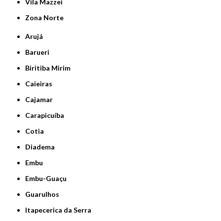
Vila Mazzei
Zona Norte
Arujá
Barueri
Biritiba Mirim
Caieiras
Cajamar
Carapicuíba
Cotia
Diadema
Embu
Embu-Guaçu
Guarulhos
Itapecerica da Serra