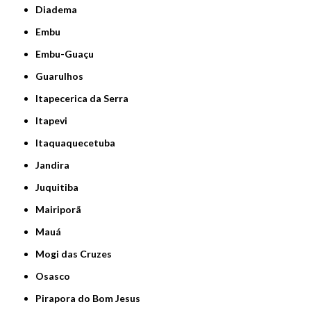
Diadema
Embu
Embu-Guaçu
Guarulhos
Itapecerica da Serra
Itapevi
Itaquaquecetuba
Jandira
Juquitiba
Mairiporã
Mauá
Mogi das Cruzes
Osasco
Pirapora do Bom Jesus