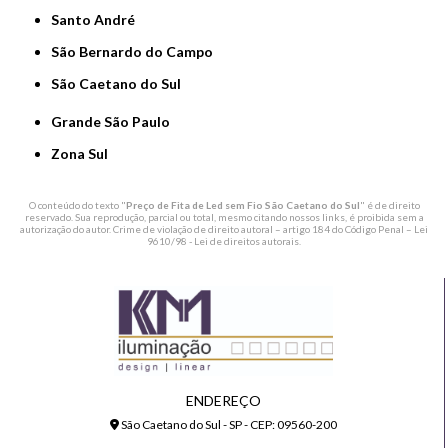
Santo André
São Bernardo do Campo
São Caetano do Sul
Grande São Paulo
Zona Sul
O conteúdo do texto "
Preço de Fita de Led sem Fio São Caetano do Sul
" é de direito
reservado. Sua reprodução, parcial ou total, mesmo citando nossos links, é proibida sem a
autorização do autor. Crime de violação de direito autoral – artigo 184 do Código Penal –
Lei
9610/98 - Lei de direitos autorais
.
ENDEREÇO
São Caetano do Sul - SP - CEP: 09560-200