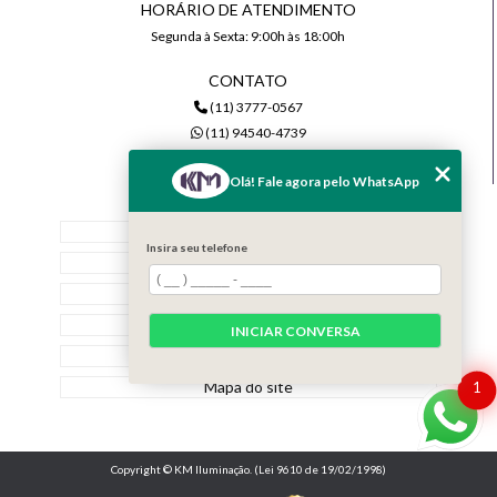
HORÁRIO DE ATENDIMENTO
Segunda à Sexta: 9:00h às 18:00h
CONTATO
(11) 3777-0567
(11) 94540-4739
comercial@kmiluminacao.com.br
Olá! Fale agora pelo WhatsApp
MENU
Home
Insira seu telefone
Quem Somos
Serviços
Contato
INICIAR CONVERSA
Categorias
Mapa do site
1
Copyright © KM Iluminação. (Lei 9610 de 19/02/1998)