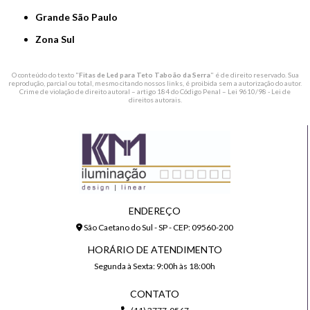
Grande São Paulo
Zona Sul
O conteúdo do texto "
Fitas de Led para Teto Taboão da Serra
" é de direito reservado. Sua
reprodução, parcial ou total, mesmo citando nossos links, é proibida sem a autorização do autor.
Crime de violação de direito autoral – artigo 184 do Código Penal –
Lei 9610/98 - Lei de
direitos autorais
.
ENDEREÇO
São Caetano do Sul - SP - CEP: 09560-200
HORÁRIO DE ATENDIMENTO
Segunda à Sexta: 9:00h às 18:00h
CONTATO