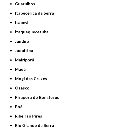
Guarulhos
Itapecerica da Serra
Itapevi
Itaquaquecetuba
Jandira
Juquitiba
Mairiporã
Mauá
Mogi das Cruzes
Osasco
Pirapora do Bom Jesus
Poá
Ribeirão Pires
Rio Grande da Serra