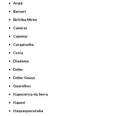
Arujá
Barueri
Biritiba Mirim
Caieiras
Cajamar
Carapicuíba
Cotia
Diadema
Embu
Embu-Guaçu
Guarulhos
Itapecerica da Serra
Itapevi
Itaquaquecetuba