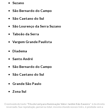
Suzano
São Bernardo do Campo
São Caetano do Sul
São Lourenço da Serra Suzano
Taboão da Serra
Vargem Grande Paulista
Diadema
Santo André
São Bernardo do Campo
São Caetano do Sul
Grande São Paulo
Zona Sul
O conteúdo do texto "
Fita de Led para Iluminação Valor Jardim São Saveiro
" é de direito
reservado. Sua reprodução, parcial ou total, mesmo citando nossos links, é proibida sem a