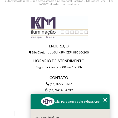
autorização do autor. Crime de violação de direito autoral – artigo 184 do Código Penal –
Lei
9610/98 - Lei de direitos autorais
.
ENDEREÇO
São Caetano do Sul - SP - CEP: 09560-200
HORÁRIO DE ATENDIMENTO
Segunda à Sexta: 9:00h às 18:00h
CONTATO
(11) 3777-0567
(11) 94540-4739
comercial@kmiluminacao.com.br
Olá! Fale agora pelo WhatsApp
MENU
Home
Insira seu telefone