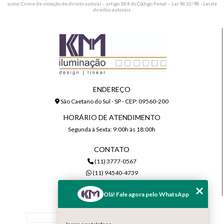
autor. Crime de violação de direito autoral – artigo 184 do Código Penal –
Lei 9610/98 - Lei de
direitos autorais
.
ENDEREÇO
São Caetano do Sul - SP - CEP: 09560-200
HORÁRIO DE ATENDIMENTO
Segunda à Sexta: 9:00h às 18:00h
CONTATO
(11) 3777-0567
(11) 94540-4739
comercial@kmiluminacao.com.br
Olá! Fale agora pelo WhatsApp
MENU
Home