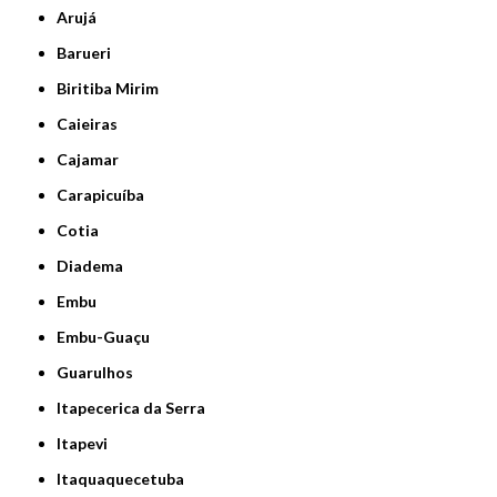
Arujá
Barueri
Biritiba Mirim
Caieiras
Cajamar
Carapicuíba
Cotia
Diadema
Embu
Embu-Guaçu
Guarulhos
Itapecerica da Serra
Itapevi
Itaquaquecetuba