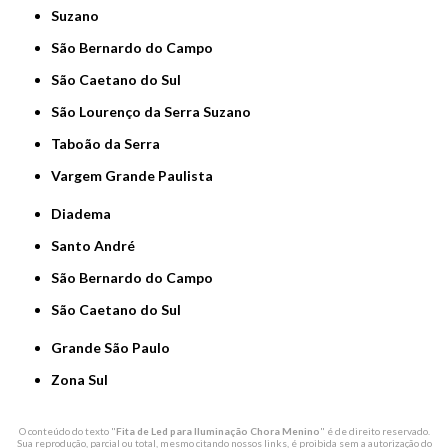
Suzano
São Bernardo do Campo
São Caetano do Sul
São Lourenço da Serra Suzano
Taboão da Serra
Vargem Grande Paulista
Diadema
Santo André
São Bernardo do Campo
São Caetano do Sul
Grande São Paulo
Zona Sul
O conteúdo do texto "
Fita de Led para Iluminação Chora Menino
" é de direito reservado.
Sua reprodução, parcial ou total, mesmo citando nossos links, é proibida sem a autorização do