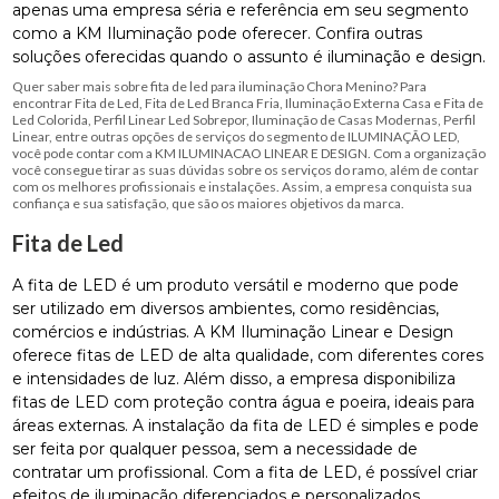
apenas uma empresa séria e referência em seu segmento
como a KM Iluminação pode oferecer. Confira outras
soluções oferecidas quando o assunto é iluminação e design.
Quer saber mais sobre fita de led para iluminação Chora Menino? Para
encontrar Fita de Led, Fita de Led Branca Fria, Iluminação Externa Casa e Fita de
Led Colorida, Perfil Linear Led Sobrepor, Iluminação de Casas Modernas, Perfil
Linear, entre outras opções de serviços do segmento de ILUMINAÇÃO LED,
você pode contar com a KM ILUMINACAO LINEAR E DESIGN. Com a organização
você consegue tirar as suas dúvidas sobre os serviços do ramo, além de contar
com os melhores profissionais e instalações. Assim, a empresa conquista sua
confiança e sua satisfação, que são os maiores objetivos da marca.
Fita de Led
A fita de LED é um produto versátil e moderno que pode
ser utilizado em diversos ambientes, como residências,
comércios e indústrias. A KM Iluminação Linear e Design
oferece fitas de LED de alta qualidade, com diferentes cores
e intensidades de luz. Além disso, a empresa disponibiliza
fitas de LED com proteção contra água e poeira, ideais para
áreas externas. A instalação da fita de LED é simples e pode
ser feita por qualquer pessoa, sem a necessidade de
contratar um profissional. Com a fita de LED, é possível criar
efeitos de iluminação diferenciados e personalizados,