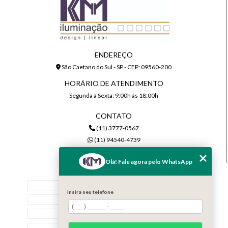
ENDEREÇO
São Caetano do Sul - SP - CEP: 09560-200
HORÁRIO DE ATENDIMENTO
Segunda à Sexta: 9:00h às 18:00h
CONTATO
(11) 3777-0567
(11) 94540-4739
comercial@kmiluminacao.com.br
Olá! Fale agora pelo WhatsApp
MENU
Home
Insira seu telefone
Quem Somos
Serviços
Contato