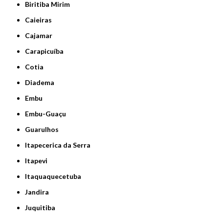
Biritiba Mirim
Caieiras
Cajamar
Carapicuíba
Cotia
Diadema
Embu
Embu-Guaçu
Guarulhos
Itapecerica da Serra
Itapevi
Itaquaquecetuba
Jandira
Juquitiba