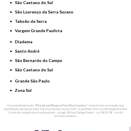
São Caetano do Sul
São Lourenço da Serra Suzano
Taboão da Serra
Vargem Grande Paulista
Diadema
Santo André
São Bernardo do Campo
São Caetano do Sul
Grande São Paulo
Zona Sul
O conteúdo do texto "
Fita de Led Branca Fria Vila Cruzeiro
" é de direito reservado. Sua
reprodução, parcial ou total, mesmo citando nossos links, é proibida sem a autorização do autor.
Crime de violação de direito autoral – artigo 184 do Código Penal –
Lei 9610/98 - Lei de
direitos autorais
.