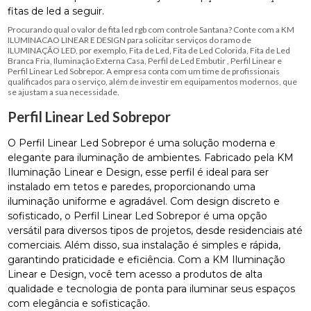
fitas de led a seguir.
Procurando qual o valor de fita led rgb com controle Santana? Conte com a KM
ILUMINACAO LINEAR E DESIGN para solicitar serviços do ramo de
ILUMINAÇÃO LED, por exemplo, Fita de Led, Fita de Led Colorida, Fita de Led
Branca Fria, Iluminação Externa Casa, Perfil de Led Embutir , Perfil Linear e
Perfil Linear Led Sobrepor. A empresa conta com um time de profissionais
qualificados para o serviço, além de investir em equipamentos modernos, que
se ajustam a sua necessidade.
Perfil Linear Led Sobrepor
O Perfil Linear Led Sobrepor é uma solução moderna e
elegante para iluminação de ambientes. Fabricado pela KM
Iluminação Linear e Design, esse perfil é ideal para ser
instalado em tetos e paredes, proporcionando uma
iluminação uniforme e agradável. Com design discreto e
sofisticado, o Perfil Linear Led Sobrepor é uma opção
versátil para diversos tipos de projetos, desde residenciais até
comerciais. Além disso, sua instalação é simples e rápida,
garantindo praticidade e eficiência. Com a KM Iluminação
Linear e Design, você tem acesso a produtos de alta
qualidade e tecnologia de ponta para iluminar seus espaços
com elegância e sofisticação.