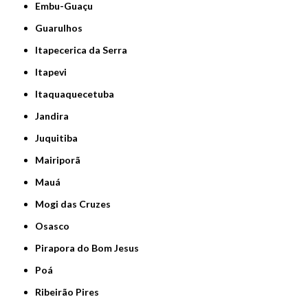
Embu-Guaçu
Guarulhos
Itapecerica da Serra
Itapevi
Itaquaquecetuba
Jandira
Juquitiba
Mairiporã
Mauá
Mogi das Cruzes
Osasco
Pirapora do Bom Jesus
Poá
Ribeirão Pires