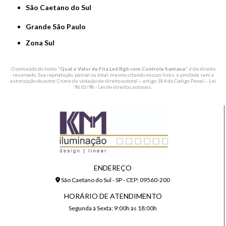
São Caetano do Sul
Grande São Paulo
Zona Sul
O conteúdo do texto "
Qual o Valor de Fita Led Rgb com Controle Santana
" é de direito
reservado. Sua reprodução, parcial ou total, mesmo citando nossos links, é proibida sem a
autorização do autor. Crime de violação de direito autoral – artigo 184 do Código Penal –
Lei
9610/98 - Lei de direitos autorais
.
ENDEREÇO
São Caetano do Sul - SP - CEP: 09560-200
HORÁRIO DE ATENDIMENTO
Segunda à Sexta: 9:00h às 18:00h