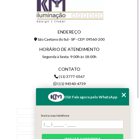
ENDEREÇO
São Caetano do Sul - SP - CEP: 09560-200
HORÁRIO DE ATENDIMENTO
Segunda à Sexta: 9:00h às 18:00h
CONTATO
(11) 3777-0567
(11) 94540-4739
comercial@kmiluminacao.com.br
Olá! Fale agora pelo WhatsApp
MENU
Home
Insira seu telefone
Quem Somos
Serviços
Contato
INICIAR CONVERSA