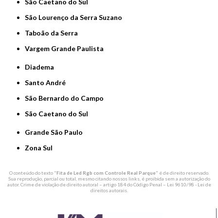
São Caetano do Sul
São Lourenço da Serra Suzano
Taboão da Serra
Vargem Grande Paulista
Diadema
Santo André
São Bernardo do Campo
São Caetano do Sul
Grande São Paulo
Zona Sul
O conteúdo do texto "
Fita de Led Rgb com Controle Real Parque
" é de direito reservado.
Sua reprodução, parcial ou total, mesmo citando nossos links, é proibida sem a autorização do
autor. Crime de violação de direito autoral – artigo 184 do Código Penal –
Lei 9610/98 - Lei de
direitos autorais
.