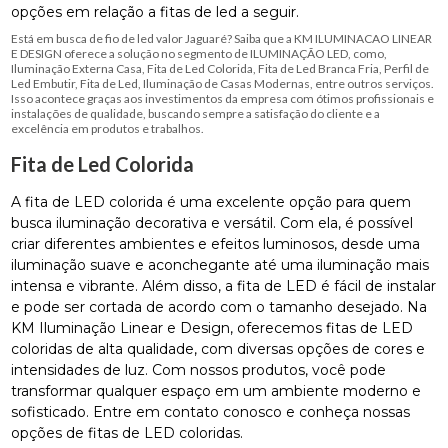
opções em relação a fitas de led a seguir.
Está em busca de fio de led valor Jaguaré? Saiba que a KM ILUMINACAO LINEAR
E DESIGN oferece a solução no segmento de ILUMINAÇÃO LED, como,
Iluminação Externa Casa, Fita de Led Colorida, Fita de Led Branca Fria, Perfil de
Led Embutir, Fita de Led, Iluminação de Casas Modernas, entre outros serviços.
Isso acontece graças aos investimentos da empresa com ótimos profissionais e
instalações de qualidade, buscando sempre a satisfação do cliente e a
excelência em produtos e trabalhos.
Fita de Led Colorida
A fita de LED colorida é uma excelente opção para quem
busca iluminação decorativa e versátil. Com ela, é possível
criar diferentes ambientes e efeitos luminosos, desde uma
iluminação suave e aconchegante até uma iluminação mais
intensa e vibrante. Além disso, a fita de LED é fácil de instalar
e pode ser cortada de acordo com o tamanho desejado. Na
KM Iluminação Linear e Design, oferecemos fitas de LED
coloridas de alta qualidade, com diversas opções de cores e
intensidades de luz. Com nossos produtos, você pode
transformar qualquer espaço em um ambiente moderno e
sofisticado. Entre em contato conosco e conheça nossas
opções de fitas de LED coloridas.