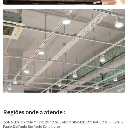
Regiões onde a atende :
ZONA LESTE
ZONA OESTE
ZONA SUL
ABCD
GRANDE SÃO PAULO
Grande São
Paulo
São Paulo
São Paulo
Zona Norte