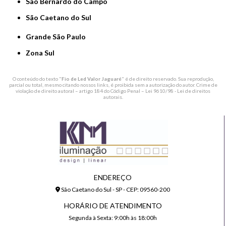
São Bernardo do Campo
São Caetano do Sul
Grande São Paulo
Zona Sul
O conteúdo do texto "
Fio de Led Valor Jaguaré
" é de direito reservado. Sua reprodução,
parcial ou total, mesmo citando nossos links, é proibida sem a autorização do autor. Crime de
violação de direito autoral – artigo 184 do Código Penal –
Lei 9610/98 - Lei de direitos
autorais
.
ENDEREÇO
São Caetano do Sul - SP - CEP: 09560-200
HORÁRIO DE ATENDIMENTO
Segunda à Sexta: 9:00h às 18:00h