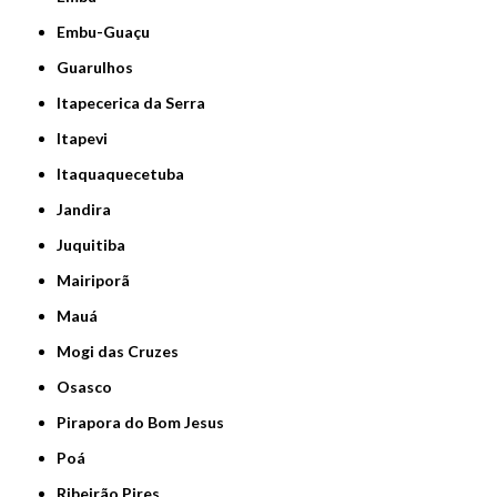
Embu-Guaçu
Guarulhos
Itapecerica da Serra
Itapevi
Itaquaquecetuba
Jandira
Juquitiba
Mairiporã
Mauá
Mogi das Cruzes
Osasco
Pirapora do Bom Jesus
Poá
Ribeirão Pires