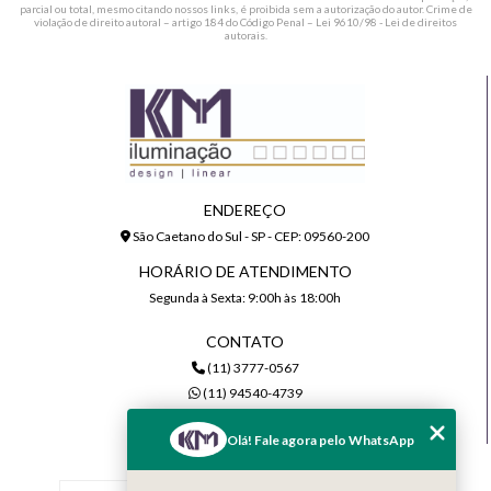
parcial ou total, mesmo citando nossos links, é proibida sem a autorização do autor. Crime de
violação de direito autoral – artigo 184 do Código Penal –
Lei 9610/98 - Lei de direitos
autorais
.
ENDEREÇO
São Caetano do Sul - SP - CEP: 09560-200
HORÁRIO DE ATENDIMENTO
Segunda à Sexta: 9:00h às 18:00h
CONTATO
(11) 3777-0567
(11) 94540-4739
comercial@kmiluminacao.com.br
Olá! Fale agora pelo WhatsApp
MENU
Home