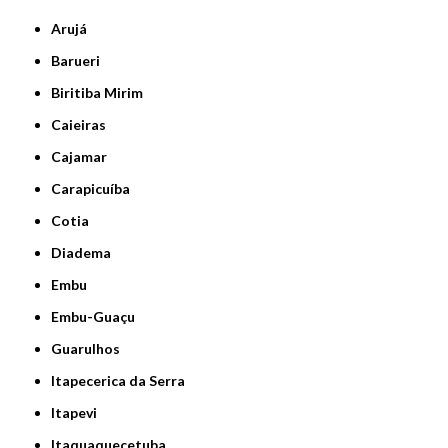
Arujá
Barueri
Biritiba Mirim
Caieiras
Cajamar
Carapicuíba
Cotia
Diadema
Embu
Embu-Guaçu
Guarulhos
Itapecerica da Serra
Itapevi
Itaquaquecetuba