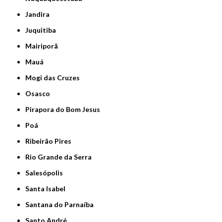
Jandira
Juquitiba
Mairiporã
Mauá
Mogi das Cruzes
Osasco
Pirapora do Bom Jesus
Poá
Ribeirão Pires
Rio Grande da Serra
Salesópolis
Santa Isabel
Santana do Parnaíba
Santo André