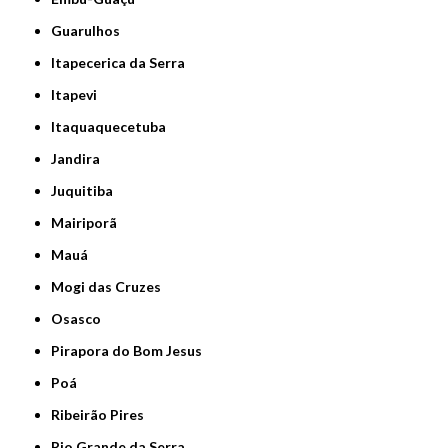
Guarulhos
Itapecerica da Serra
Itapevi
Itaquaquecetuba
Jandira
Juquitiba
Mairiporã
Mauá
Mogi das Cruzes
Osasco
Pirapora do Bom Jesus
Poá
Ribeirão Pires
Rio Grande da Serra