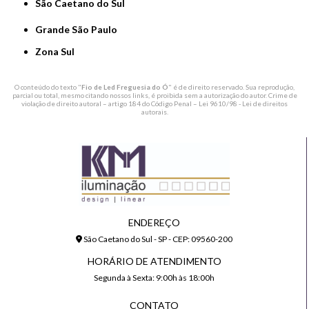
São Caetano do Sul
Grande São Paulo
Zona Sul
O conteúdo do texto "
Fio de Led Freguesia do Ó
" é de direito reservado. Sua reprodução,
parcial ou total, mesmo citando nossos links, é proibida sem a autorização do autor. Crime de
violação de direito autoral – artigo 184 do Código Penal –
Lei 9610/98 - Lei de direitos
autorais
.
ENDEREÇO
São Caetano do Sul - SP - CEP: 09560-200
HORÁRIO DE ATENDIMENTO
Segunda à Sexta: 9:00h às 18:00h
CONTATO