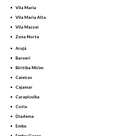
Vila Maria
Vila Maria Alta
Vila Mazzei
Zona Norte
Arujá
Barueri
Biritiba Mirim
Caieiras
Cajamar
Carapicuíba
Cotia
Diadema
Embu
Embu-Guaçu