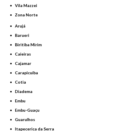
Vila Mazzei
Zona Norte
Arujá
Barueri
Biritiba Mirim
Caieiras
Cajamar
Carapicuíba
Cotia
Diadema
Embu
Embu-Guaçu
Guarulhos
Itapecerica da Serra