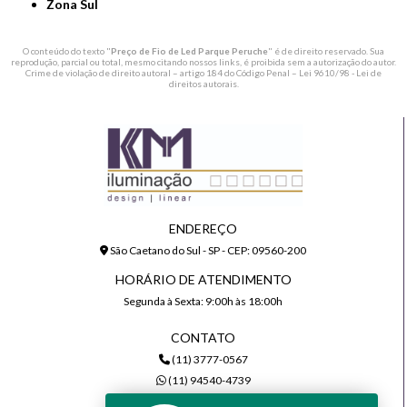
Zona Sul
O conteúdo do texto "
Preço de Fio de Led Parque Peruche
" é de direito reservado. Sua
reprodução, parcial ou total, mesmo citando nossos links, é proibida sem a autorização do autor.
Crime de violação de direito autoral – artigo 184 do Código Penal –
Lei 9610/98 - Lei de
direitos autorais
.
ENDEREÇO
São Caetano do Sul - SP - CEP: 09560-200
HORÁRIO DE ATENDIMENTO
Segunda à Sexta: 9:00h às 18:00h
CONTATO
(11) 3777-0567
(11) 94540-4739
comercial@kmiluminacao.com.br