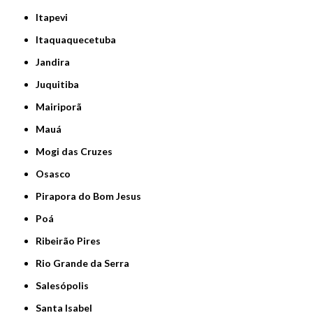
Itapevi
Itaquaquecetuba
Jandira
Juquitiba
Mairiporã
Mauá
Mogi das Cruzes
Osasco
Pirapora do Bom Jesus
Poá
Ribeirão Pires
Rio Grande da Serra
Salesópolis
Santa Isabel