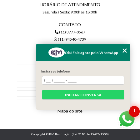
HORÁRIO DE ATENDIMENTO
Segunda à Sexta: 9:00h às 18:00h
CONTATO
(11) 3777-0567
(11) 94540-4739
comercial@kmiluminacao.com.br
Olá! Fale agora pelo WhatsApp
MENU
Home
Insira seu telefone
Quem Somos
Serviços
Contato
INICIAR CONVERSA
Categorias
Mapa do site
1
Copyright © KM Iluminação. (Lei 9610 de 19/02/1998)