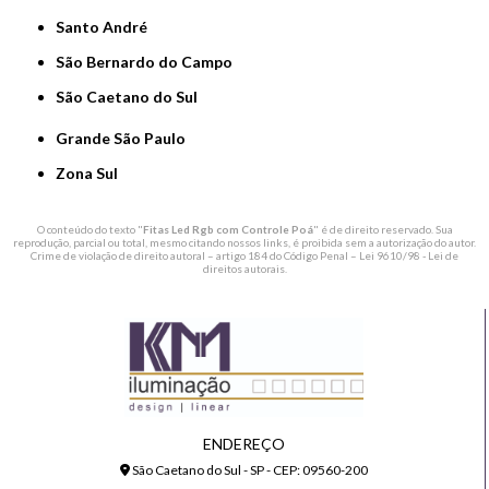
Santo André
São Bernardo do Campo
São Caetano do Sul
Grande São Paulo
Zona Sul
O conteúdo do texto "
Fitas Led Rgb com Controle Poá
" é de direito reservado. Sua
reprodução, parcial ou total, mesmo citando nossos links, é proibida sem a autorização do autor.
Crime de violação de direito autoral – artigo 184 do Código Penal –
Lei 9610/98 - Lei de
direitos autorais
.
ENDEREÇO
São Caetano do Sul - SP - CEP: 09560-200