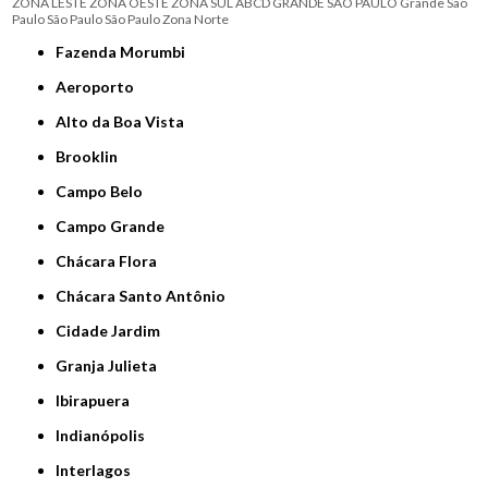
ZONA LESTE
ZONA OESTE
ZONA SUL
ABCD
GRANDE SÃO PAULO
Grande São
Paulo
São Paulo
São Paulo
Zona Norte
Fazenda Morumbi
Aeroporto
Alto da Boa Vista
Brooklin
Campo Belo
Campo Grande
Chácara Flora
Chácara Santo Antônio
Cidade Jardim
Granja Julieta
Ibirapuera
Indianópolis
Interlagos