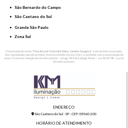
São Bernardo do Campo
São Caetano do Sul
Grande São Paulo
Zona Sul
O conteúdo do texto "
Fita de Led Colorida Valor Jardim Guapira
" é de direito reservado.
Sua reprodução, parcial ou total, mesmo citando nossos links, é proibida sem a autorização do
autor. Crime de violação de direito autoral – artigo 184 do Código Penal –
Lei 9610/98 - Lei de
direitos autorais
.
ENDEREÇO
São Caetano do Sul - SP - CEP: 09560-200
HORÁRIO DE ATENDIMENTO