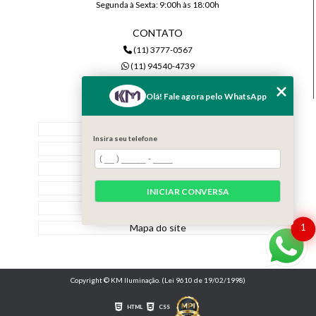
Segunda à Sexta: 9:00h às 18:00h
CONTATO
(11) 3777-0567
(11) 94540-4739
comercial@kmiluminacao.com.br
Olá! Fale agora pelo WhatsApp
MENU
Home
Insira seu telefone
Quem Somos
Serviços
Contato
INICIAR CONVERSA
Categorias
Mapa do site
1
Copyright © KM Iluminação. (Lei 9610 de 19/02/1998)
HTML
CSS