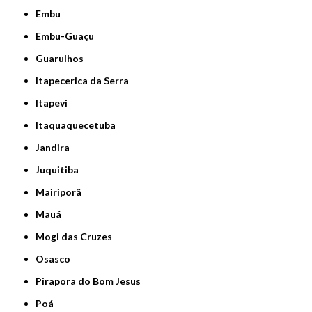
Embu
Embu-Guaçu
Guarulhos
Itapecerica da Serra
Itapevi
Itaquaquecetuba
Jandira
Juquitiba
Mairiporã
Mauá
Mogi das Cruzes
Osasco
Pirapora do Bom Jesus
Poá