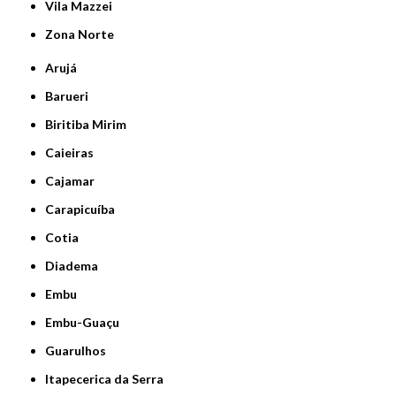
Vila Mazzei
Zona Norte
Arujá
Barueri
Biritiba Mirim
Caieiras
Cajamar
Carapicuíba
Cotia
Diadema
Embu
Embu-Guaçu
Guarulhos
Itapecerica da Serra