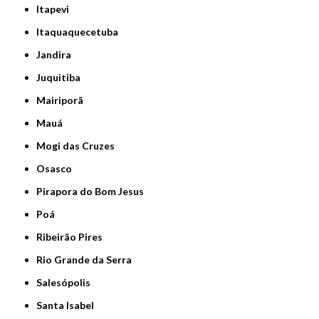
Itapevi
Itaquaquecetuba
Jandira
Juquitiba
Mairiporã
Mauá
Mogi das Cruzes
Osasco
Pirapora do Bom Jesus
Poá
Ribeirão Pires
Rio Grande da Serra
Salesópolis
Santa Isabel