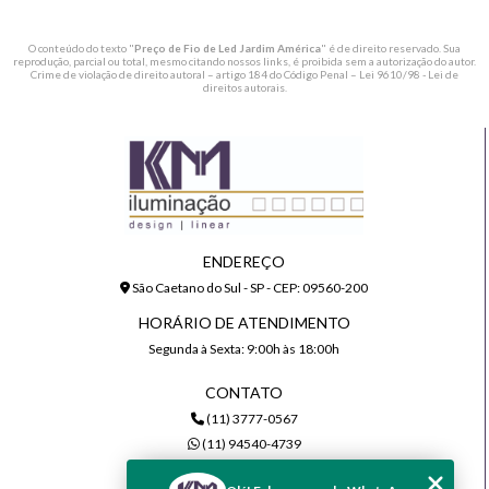
O conteúdo do texto "
Preço de Fio de Led Jardim América
" é de direito reservado. Sua
reprodução, parcial ou total, mesmo citando nossos links, é proibida sem a autorização do autor.
Crime de violação de direito autoral – artigo 184 do Código Penal –
Lei 9610/98 - Lei de
direitos autorais
.
ENDEREÇO
São Caetano do Sul - SP - CEP: 09560-200
HORÁRIO DE ATENDIMENTO
Segunda à Sexta: 9:00h às 18:00h
CONTATO
(11) 3777-0567
(11) 94540-4739
comercial@kmiluminacao.com.br