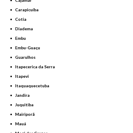
Cajamar
Carapicuíba
Cotia
Diadema
Embu
Embu-Guaçu
Guarulhos
Itapecerica da Serra
Itapevi
Itaquaquecetuba
Jandira
Juquitiba
Mairiporã
Mauá