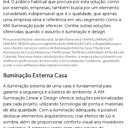
led. O público habitual que procura por esta solução, como
por exemplo, empresas, também busca por um elemento
considerado indispensável que é o qualidade, que apenas
uma empresa séria e referência em seu segmento como a
KM Iluminação pode oferecer. Confira outras soluções
oferecidas quando o assunto é iluminação e design.
Procurando fita led colorida valor Jardim Panorama? A KM ILUMINACAO
LINEAR E DESIGN atua no segmento de ILUMINAÇÃO LED, e disponibiliza para
seus clientes serviços como o de Iluminação Externa Casa, Fita de Led,
Iluminação de Casas Modernas, Perfil Linear, Perfil de Led Embutir e Fita de Led
Colorida. Para uma maior satisfação dos clientes, a empresa busca investir nos
melhores profissionais do mercado, e em instalações modernas, garantindo
assim, a sua confiança e boa cotação no mercado.
Iluminação Externa Casa
A iluminação externa de uma casa é fundamental para
garantir a segurança e a beleza do ambiente. A KM
Iluminação Linear e Design oferece soluções personalizadas
para cada projeto, utilizando tecnologia de ponta e materiais
de alta qualidade. Com a iluminação adequada, é possível
destacar elementos arquitetônicos, criar efeitos de luz e
sombra, além de proporcionar conforto visual aos moradores
e visitantes. A empresa conta com uma equipe de