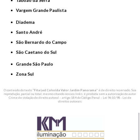
Taboão da Serra
Vargem Grande Paulista
Diadema
Santo André
São Bernardo do Campo
São Caetano do Sul
Grande São Paulo
Zona Sul
O conteúdo do texto "
Fita Led Colorida Valor Jardim Panorama
" é de direito reservado. Sua
reprodução, parcial ou total, mesmo citando nossos links, é proibida sem a autorização do autor.
Crime de violação de direito autoral – artigo 184 do Código Penal –
Lei 9610/98 - Lei de
direitos autorais
.