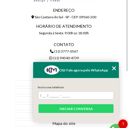
ENDEREÇO
São Caetano do Sul - SP - CEP: 09560-200
HORÁRIO DE ATENDIMENTO
Segunda à Sexta: 9:00h às 18:00h
CONTATO
(11) 3777-0567
(11) 94540-4739
comercial@kmiluminacao.com.br
Olá! Fale agora pelo WhatsApp
MENU
Home
Insira seu telefone
Quem Somos
Serviços
Contato
INICIAR CONVERSA
Categorias
Mapa do site
1