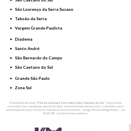
São Lourenço da Serra Suzano
Taboão da Serra
Vargem Grande Paulista
Diadema
Santo André
São Bernardo do Campo
São Caetano do Sul
Grande São Paulo
Zona Sul
O conteúdo do texto "
Fita de Led para Teto Valor São Caetano do Sul
" é de direito
reservado. Sua reprodução, parcial ou total, mesmo citando nossos links, é proibida sem a
autorização do autor. Crime de violação de direito autoral – artigo 184 do Código Penal –
Lei
9610/98 - Lei de direitos autorais
.