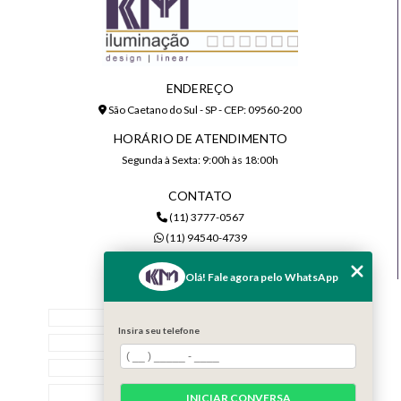
ENDEREÇO
São Caetano do Sul - SP - CEP: 09560-200
HORÁRIO DE ATENDIMENTO
Segunda à Sexta: 9:00h às 18:00h
CONTATO
(11) 3777-0567
(11) 94540-4739
comercial@kmiluminacao.com.br
Olá! Fale agora pelo WhatsApp
MENU
Home
Insira seu telefone
Quem Somos
Serviços
Contato
INICIAR CONVERSA