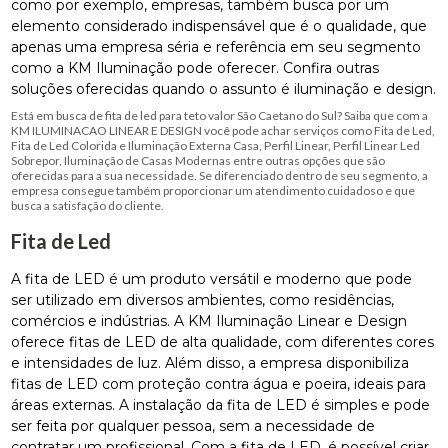
como por exemplo, empresas, também busca por um
elemento considerado indispensável que é o qualidade, que
apenas uma empresa séria e referência em seu segmento
como a KM Iluminação pode oferecer. Confira outras
soluções oferecidas quando o assunto é iluminação e design.
Está em busca de fita de led para teto valor São Caetano do Sul? Saiba que com a
KM ILUMINACAO LINEAR E DESIGN você pode achar serviços como Fita de Led,
Fita de Led Colorida e Iluminação Externa Casa, Perfil Linear, Perfil Linear Led
Sobrepor, Iluminação de Casas Modernas entre outras opções que são
oferecidas para a sua necessidade. Se diferenciado dentro de seu segmento, a
empresa consegue também proporcionar um atendimento cuidadoso e que
busca a satisfação do cliente.
Fita de Led
A fita de LED é um produto versátil e moderno que pode
ser utilizado em diversos ambientes, como residências,
comércios e indústrias. A KM Iluminação Linear e Design
oferece fitas de LED de alta qualidade, com diferentes cores
e intensidades de luz. Além disso, a empresa disponibiliza
fitas de LED com proteção contra água e poeira, ideais para
áreas externas. A instalação da fita de LED é simples e pode
ser feita por qualquer pessoa, sem a necessidade de
contratar um profissional. Com a fita de LED, é possível criar