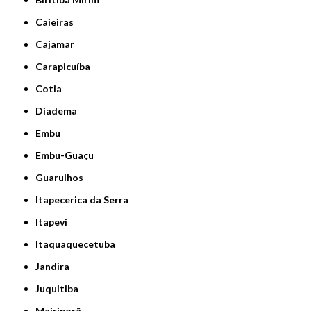
Caieiras
Cajamar
Carapicuíba
Cotia
Diadema
Embu
Embu-Guaçu
Guarulhos
Itapecerica da Serra
Itapevi
Itaquaquecetuba
Jandira
Juquitiba
Mairiporã